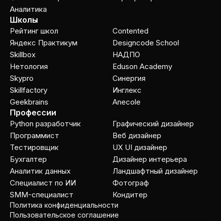
Аналитика
Школы
Рейтинг школ
Contented
Яндекс Практикум
Designcode School
Skillbox
НАДПО
Нетология
Eduson Academy
Skypro
Cинергия
Skillfactory
Инглекс
Geekbrains
Anecole
Профессии
Python разработчик
Графический дизайнер
Программист
Веб дизайнер
Тестировщик
UX UI дизайнер
Бухгалтер
Дизайнер интерьера
Аналитик данных
Ландшафтный дизайнер
Специалист по ИИ
Фотограф
SMM-специалист
Кондитер
Политика конфиденциальности
Пользовательское соглашение