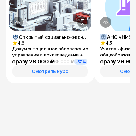
Открытый социально-экономический колледж
4.6
4.5
Документационное обеспечение
Учитель физики
управления и архивоведение +
общеобразоват
Специалист административно-
организациях, 
сразу 28 000 ₽
сразу 29 900
65 000 ₽
-57%
хозяйственной деятельности
СПО и в репети
Смотреть курс
Смотр
деятельности