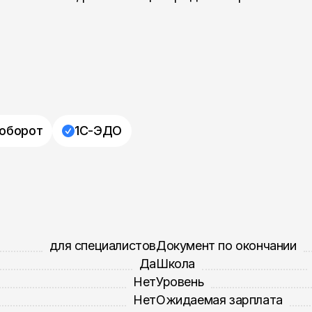
оборот
1С-ЭДО
для специалистов
Документ по окончании
Да
Школа
Нет
Уровень
Нет
Ожидаемая зарплата