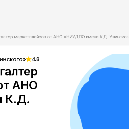
хгалтер маркетплейсов от АНО «НИУДПО имени К.Д. Ушинског
инского»
4.8
галтер
от АНО
 К.Д.