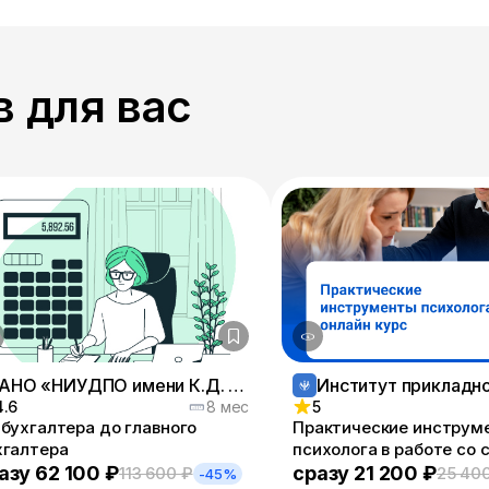
 для вас
АНО «НИУДПО имени К.Д. Ушинского»
4.6
8 мес
5
 бухгалтера до главного
Практические инструм
хгалтера
психолога в работе со
запросами
азу 62 100 ₽
сразу 21 200 ₽
113 600 ₽
25 40
-45%