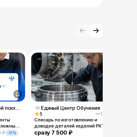
Институт прикладной психологии в социальной сфере
Единый Центр Обучения
Ед
5
1 мес
5
енты
Слесарь по изготовлению и
Контр
 сложными
доводке деталей изделий РКТ
разбо
сразу 7 500 ₽
сраз
0 ₽
-17%