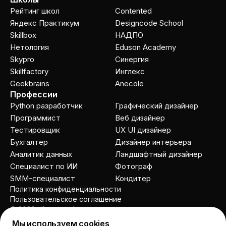
Рейтинг школ
Contented
Яндекс Практикум
Designcode School
Skillbox
НАДПО
Нетология
Eduson Academy
Skypro
Cинергия
Skillfactory
Инглекс
Geekbrains
Anecole
Профессии
Python разработчик
Графический дизайнер
Программист
Веб дизайнер
Тестировщик
UX UI дизайнер
Бухгалтер
Дизайнер интерьера
Аналитик данных
Ландшафтный дизайнер
Специалист по ИИ
Фотограф
SMM-специалист
Кондитер
Политика конфиденциальности
Пользовательское соглашение
© 2026 allcourses.io
Мы используем cookies