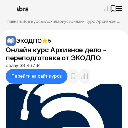
—
×
главная
Все курсы
Архивариус
Онлайн курс Архивное дело - переподготовка от ЭКОДПО
Ассистент
09.08.26, 08:56
ЭКОДПО
5
Привет! Я Ваш карьерный навигатор. Подберу
курсы, которые соответствует именно вашим
Онлайн курс Архивное дело -
целям.
переподготовка от ЭКОДПО
Пожалуйста, ответьте на несколько вопросов,
чтобы начать.
сразу 38 467 ₽
Приступим?
Перейти на сайт курса