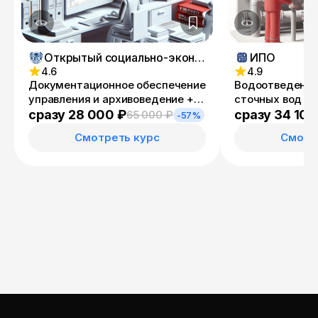
Открытый социально-экономический колледж
ИПО
4.6
4.9
Документационное обеспечение
Водоотведение
управления и архивоведение +
сточных вод
Специалист административно-
сразу 28 000 ₽
сразу 34 100
65 000 ₽
-57%
хозяйственной деятельности
Смотреть курс
Смотр