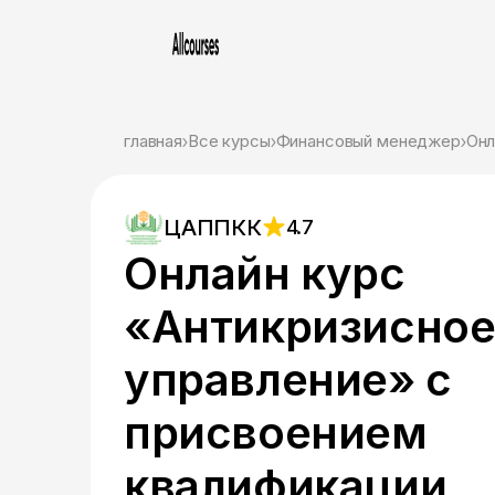
главная
Все курсы
Финансовый менеджер
ЦАППКК
4.7
Онлайн курс
«Антикризисно
управление» с
присвоением
квалификации