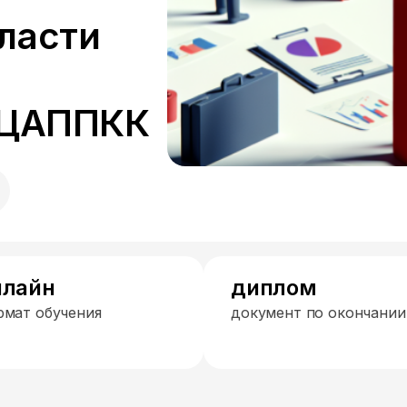
ласти
 ЦАППКК
нлайн
диплом
рмат обучения
документ по окончании