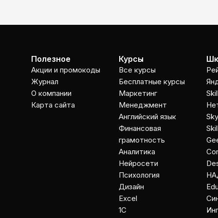
Полезное
Курсы
Шк
Акции и промокоды
Все курсы
Ре
Журнал
Бесплатные курсы
Ян
О компании
Маркетинг
Ski
Карта сайта
Менеджмент
Не
Английский язык
Sky
Финансовая
Ski
грамотность
Gee
Аналитика
Co
Нейросети
Des
Психология
НА
Дизайн
Ed
Excel
Cи
1C
Ин