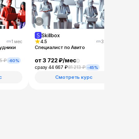
Skillbox
Sk
1 мес
4.5
3 мес
4.9
удники
Специалист по Авито
Эффе
от 3 722 ₽/мес
от 4
5 ₽
-60%
сразу 44 667 ₽
81 213 ₽
сразу
-45%
с
Смотреть курс
—
×