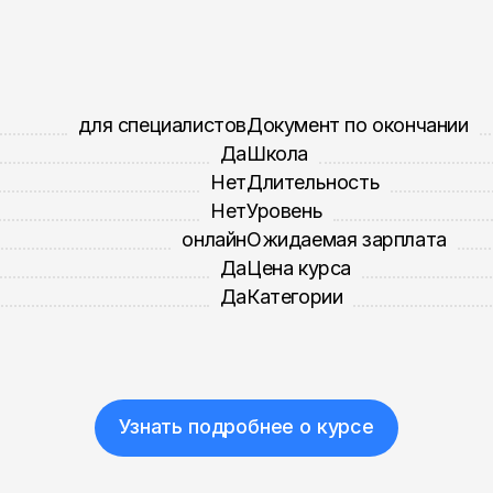
для специалистов
Документ по окончании
Да
Школа
Нет
Длительность
Нет
Уровень
онлайн
Ожидаемая зарплата
Да
Цена курса
Да
Категории
Узнать подробнее о курсе