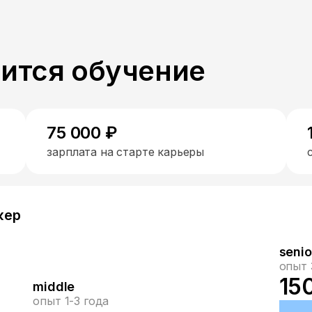
пится обучение
75 000 ₽
зарплата на старте карьеры
жер
senio
опыт 
15
middle
опыт 1-3 года