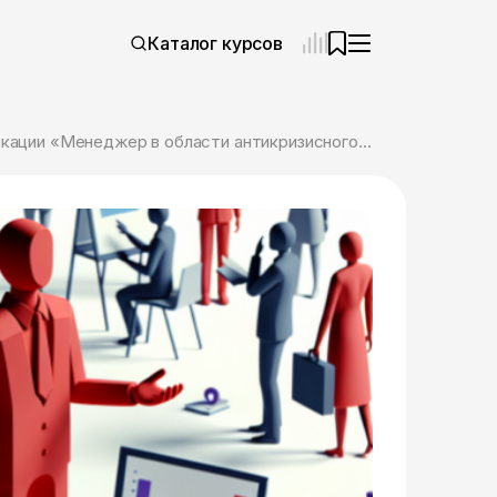
Каталог курсов
Онлайн курс «Антикризисное управление» с присвоением квалификации «Менеджер в области антикризисного управления» от ЦАППКК