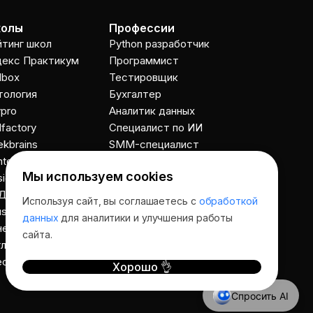
Подберу курсы, которые
соответствует именно вашим целям.
олы
Профессии
Пожалуйста, ответьте на несколько
йтинг школ
Python разработчик
вопросов, чтобы начать.
декс Практикум
Программист
Приступим?
llbox
Тестировщик
тология
Бухгалтер
pro
Аналитик данных
llfactory
Специалист по ИИ
kbrains
SMM-специалист
ntented
Графический дизайнер
Мы используем cookies
igncode School
Веб дизайнер
ДПО
UX UI дизайнер
Используя сайт, вы соглашаетесь с
обработкой
uson Academy
Дизайнер интерьера
данных
для аналитики и улучшения работы
нергия
Ландшафтный дизайнер
сайта.
глекс
Фотограф
ecole
Кондитер
Хорошо 👌
Спросить AI