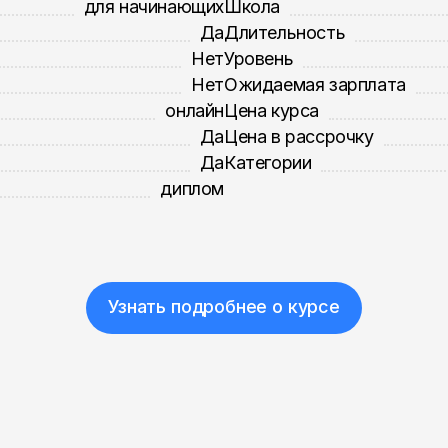
для начинающих
Школа
Да
Длительность
Нет
Уровень
Нет
Ожидаемая зарплата
онлайн
Цена курса
Да
Цена в рассрочку
Да
Категории
диплом
Узнать подробнее о курсе