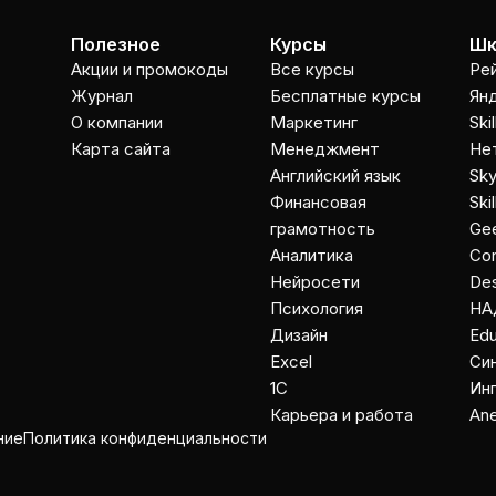
Полезное
Курсы
Шк
Акции и промокоды
Все курсы
Ре
Журнал
Бесплатные курсы
Ян
О компании
Маркетинг
Ski
Карта сайта
Менеджмент
Не
Английский язык
Sky
Финансовая
Ski
грамотность
Gee
Аналитика
Co
Нейросети
Des
Психология
НА
Дизайн
Ed
Excel
Cи
1C
Ин
Карьера и работа
An
ние
Политика конфиденциальности