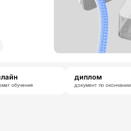
нлайн
диплом
рмат обучения
документ по окончании