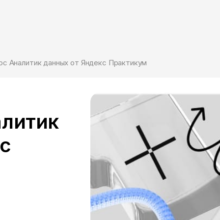
рс Аналитик данных от Яндекс Практикум
алитик
кс