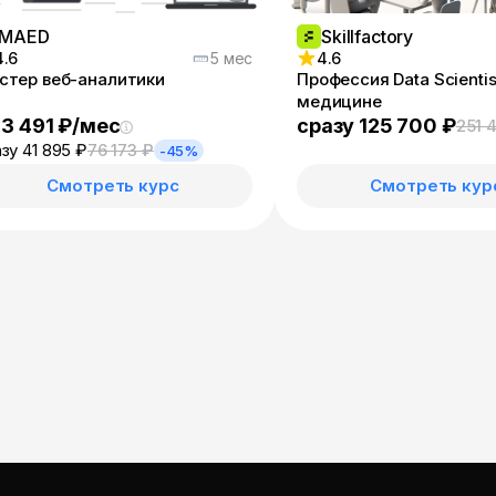
MAED
Skillfactory
4.6
5 мес
4.6
стер веб-аналитики
Профессия Data Scientis
медицине
 3 491 ₽/мес
сразу 125 700 ₽
251 
зу 41 895 ₽
76 173 ₽
-45%
Смотреть курс
Смотреть кур