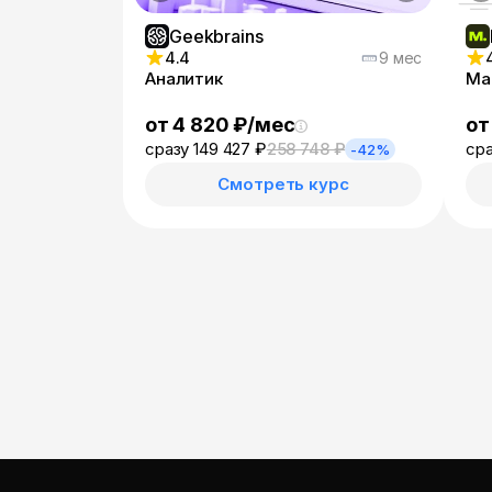
Geekbrains
4.4
9 мес
Аналитик
Ма
от 4 820 ₽/мес
от
сразу 149 427 ₽
258 748 ₽
сра
-42%
Смотреть курс