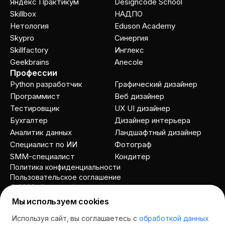
Яндекс Практикум
Designcode School
Skillbox
НАДПО
Нетология
Eduson Academy
Skypro
Cинергия
Skillfactory
Инглекс
Geekbrains
Anecole
Профессии
Python разработчик
Графический дизайнер
Программист
Веб дизайнер
Тестировщик
UX UI дизайнер
Бухгалтер
Дизайнер интерьера
Аналитик данных
Ландшафтный дизайнер
Специалист по ИИ
Фотограф
SMM-специалист
Кондитер
Политика конфиденциальности
Пользовательское соглашение
© 2026 allcourses.io
Мы используем cookies
Используя сайт, вы соглашаетесь с
обработкой данных