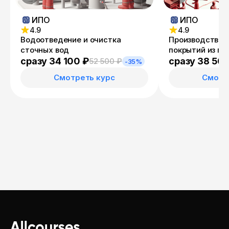
ИПО
ИПО
4.9
4.9
Водоотведение и очистка
Производство и
сточных вод
покрытий из п
материалов
сразу 34 100 ₽
сразу 38 50
52 500 ₽
-35%
Смотреть курс
Смотр