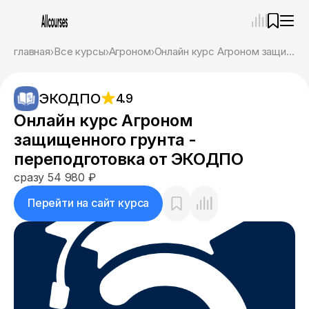
—
×
главная
Все курсы
Агроном
Онлайн курс Агроном защищенного грунта - переподготовка от ЭКОДПО
Ассистент
08.08.26, 14:12
ЭКОДПО
4.9
Привет! Я Ваш карьерный навигатор. Подберу
курсы, которые соответствует именно вашим
Онлайн курс Агроном
целям.
защищенного грунта -
Пожалуйста, ответьте на несколько вопросов,
чтобы начать.
переподготовка от ЭКОДПО
сразу 54 980 ₽
Приступим?
Перейти на сайт курса