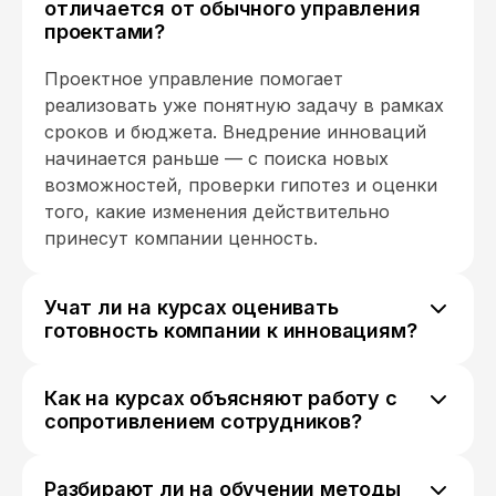
отличается от обычного управления
проектами?
Проектное управление помогает
реализовать уже понятную задачу в рамках
сроков и бюджета. Внедрение инноваций
начинается раньше — с поиска новых
возможностей, проверки гипотез и оценки
того, какие изменения действительно
принесут компании ценность.
Учат ли на курсах оценивать
готовность компании к инновациям?
Да, многие программы разбирают методы
диагностики бизнеса. Слушатели учатся
Как на курсах объясняют работу с
определять, какие процессы тормозят
сопротивлением сотрудников?
изменения, насколько сотрудники готовы к
Это одна из ключевых тем. Участники
нововведениям и какие ресурсы
изучают подходы к управлению
потребуются для запуска инновационных
Разбирают ли на обучении методы