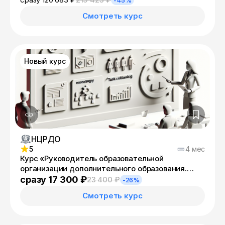
-45%
Смотреть курс
Новый курс
НЦРДО
5
4 мес
Курс «Руководитель образовательной
организации дополнительного образования.
Менеджмент в образовании в условиях
сразу 17 300 ₽
23 400 ₽
-26%
реализации ФГОС: управление деятельностью и
Смотреть курс
развитием организации» с присвоением
квалификации «Менеджер в образовании»