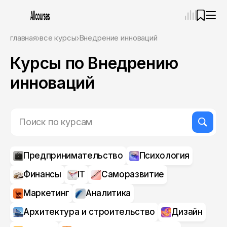
—
×
главная
все курсы
Внедрение инноваций
Курсы по Внедрению
Ассистент
06.08.26, 14:15
Привет! Я Ваш карьерный навигатор. Подберу
инноваций
курсы, которые соответствует именно вашим
целям.
Пожалуйста, ответьте на несколько вопросов,
чтобы начать.
Приступим?
Предпринимательство
Психология
Финансы
IT
Саморазвитие
Маркетинг
Аналитика
Архитектура и строительство
Дизайн