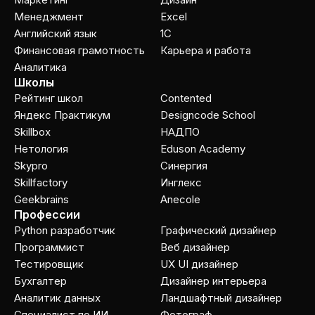
Менеджмент
Excel
Английский язык
1C
Финансовая грамотность
Карьера и работа
Аналитика
Школы
Рейтинг школ
Contented
Яндекс Практикум
Designcode School
Skillbox
НАДПО
Нетология
Eduson Academy
Skypro
Cинергия
Skillfactory
Инглекс
Geekbrains
Anecole
Профессии
Python разработчик
Графический дизайнер
Программист
Веб дизайнер
Тестировщик
UX UI дизайнер
Бухгалтер
Дизайнер интерьера
Аналитик данных
Ландшафтный дизайнер
Специалист по ИИ
Фотограф