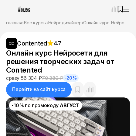
—
×
главная
Все курсы
Нейродизайнер
Онлайн курс Нейросети для решения творческих задач от Contented
Ассистент
08.08.26, 22:37
Contented
4.7
Привет! Я Ваш карьерный навигатор. Подберу
курсы, которые соответствует именно вашим
Онлайн курс Нейросети для
целям.
решения творческих задач от
Пожалуйста, ответьте на несколько вопросов,
чтобы начать.
Contented
сразу 56 304 ₽
70 380 ₽
-20%
Приступим?
Перейти на сайт курса
-10% по промокоду
АВГУСТ