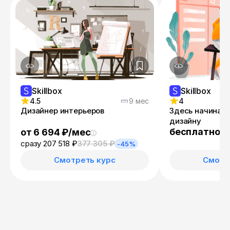
Skillbox
Skillbox
4.5
9 мес
4
Дизайнер интерьеров
Здесь начинает
дизайну
бесплатно
от 6 694 ₽/мес
сразу 207 518 ₽
377 305 ₽
-45%
Смотреть курс
Смотр