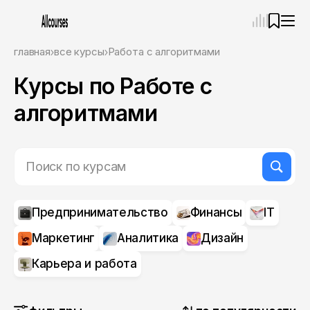
—
×
главная
все курсы
Работа с алгоритмами
Курсы по Работе с
Ассистент
06.08.26, 17:28
Привет! Я Ваш карьерный навигатор. Подберу
алгоритмами
курсы, которые соответствует именно вашим
целям.
Пожалуйста, ответьте на несколько вопросов,
чтобы начать.
Приступим?
Предпринимательство
Финансы
IT
Маркетинг
Аналитика
Дизайн
Карьера и работа