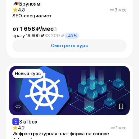
Бруноям
4.8
3 мес
SEO-специалист
от 1 658 ₽/мес
сразу 19 900 ₽
33 200 ₽
-40%
Смотреть курс
Новый курс
Skillbox
4.2
1 мес
Инфраструктур­ная платформа на основе