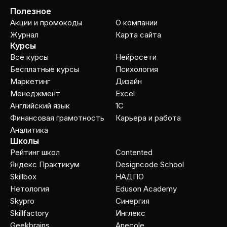
Полезное
Акции и промокоды
О компании
Журнал
Карта сайта
Курсы
Все курсы
Нейросети
Бесплатные курсы
Психология
Маркетинг
Дизайн
Менеджмент
Excel
Английский язык
1C
Финансовая грамотность
Карьера и работа
Аналитика
Школы
Рейтинг школ
Contented
Яндекс Практикум
Designcode School
Skillbox
НАДПО
Нетология
Eduson Academy
Skypro
Cинергия
Skillfactory
Инглекс
Geekbrains
Anecole