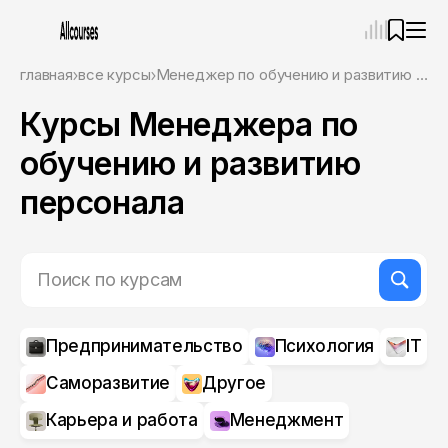
—
×
главная
все курсы
Менеджер по обучению и развитию персонала
Курсы Менеджера по
Ассистент
06.08.26, 14:29
Привет! Я Ваш карьерный навигатор. Подберу
обучению и развитию
курсы, которые соответствует именно вашим
целям.
персонала
Пожалуйста, ответьте на несколько вопросов,
чтобы начать.
Приступим?
Предпринимательство
Психология
IT
Саморазвитие
Другое
Карьера и работа
Менеджмент