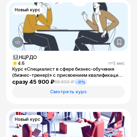
Новый курс
НЦРДО
4.6
5 мес
Курс «Специалист в сфере бизнес-обучения
(бизнес-тренер)» с присвоением квалификации
«Бизнес-тренер»
сразу 45 900 ₽
66 600 ₽
-31%
Смотреть курс
Новый курс