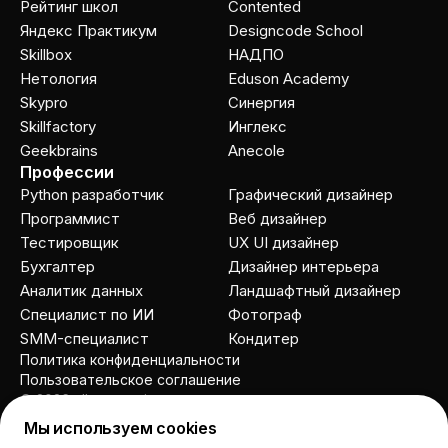
Рейтинг школ
Contented
Яндекс Практикум
Designcode School
Skillbox
НАДПО
Нетология
Eduson Academy
Skypro
Cинергия
Skillfactory
Инглекс
Geekbrains
Anecole
Профессии
Python разработчик
Графический дизайнер
Программист
Веб дизайнер
Тестировщик
UX UI дизайнер
Бухгалтер
Дизайнер интерьера
Аналитик данных
Ландшафтный дизайнер
Специалист по ИИ
Фотограф
SMM-специалист
Кондитер
Политика конфиденциальности
Пользовательское соглашение
© 2026 allcourses.io
Мы используем cookies