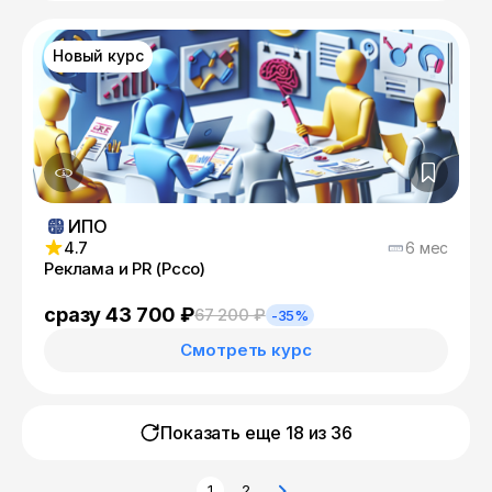
Новый курс
ИПО
4.7
6 мес
Реклама и PR (Рссо)
сразу 43 700 ₽
67 200 ₽
-35%
Смотреть курс
Показать еще 18 из
36
1
2