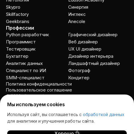
Skypro
Cинергия
Skillfactory
Инглекс
Geekbrains
Anecole
Профессии
Python разработчик
Графический дизайнер
Программист
Веб дизайнер
Тестировщик
UX UI дизайнер
Бухгалтер
Дизайнер интерьера
Аналитик данных
Ландшафтный дизайнер
Специалист по ИИ
Фотограф
SMM-специалист
Кондитер
Политика конфиденциальности
Пользовательское соглашение
© 2026 allcourses.io
Мы используем cookies
Используя сайт, вы соглашаетесь с
обработкой данных
Спросить AI
для аналитики и улучшения работы сайта.
Хорошо 👌