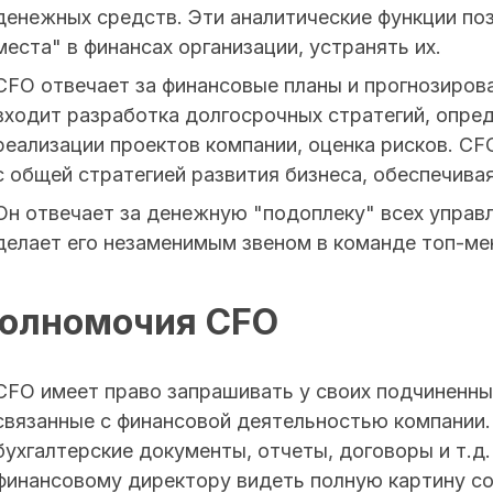
денежных средств. Эти аналитические функции по
места" в финансах организации, устранять их.
CFO отвечает за финансовые планы и прогнозирова
входит разработка долгосрочных стратегий, опре
реализации проектов компании, оценка рисков. C
с общей стратегией развития бизнеса, обеспечива
Он отвечает за денежную "подоплеку" всех управ
делает его незаменимым звеном в команде топ-м
олномочия CFO
CFO имеет право запрашивать у своих подчиненн
связанные с финансовой деятельностью компании.
бухгалтерские документы, отчеты, договоры и т.д
финансовому директору видеть полную картину со