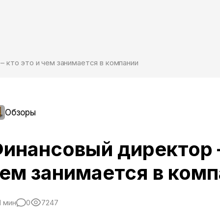
– кто это и чем занимается в компании
Обзоры
инансовый директор –
ем занимается в ком
1 мин
0
7247