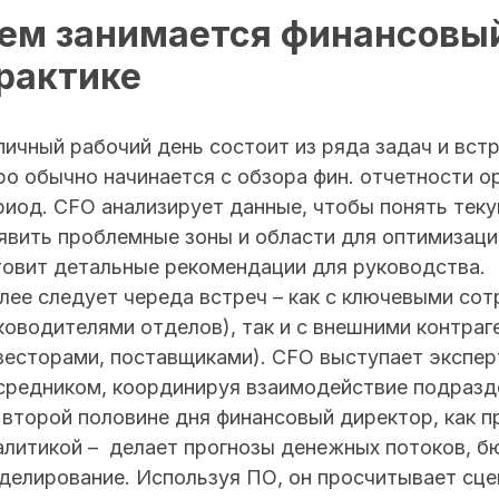
ем занимается финансовый
рактике
пичный рабочий день состоит из ряда задач и встр
ро обычно начинается с обзора фин. отчетности 
риод. CFO анализирует данные, чтобы понять тек
явить проблемные зоны и области для оптимизации
товит детальные рекомендации для руководства.
лее следует череда встреч – как с ключевыми сот
ководителями отделов), так и с внешними контраг
весторами, поставщиками). CFO выступает экспер
средником, координируя взаимодействие подразд
 второй половине дня финансовый директор, как п
алитикой – делает прогнозы денежных потоков, 
делирование. Используя ПО, он просчитывает сце