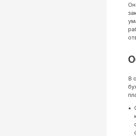
Он
за
ум
ра
от
О
В 
бу
пл