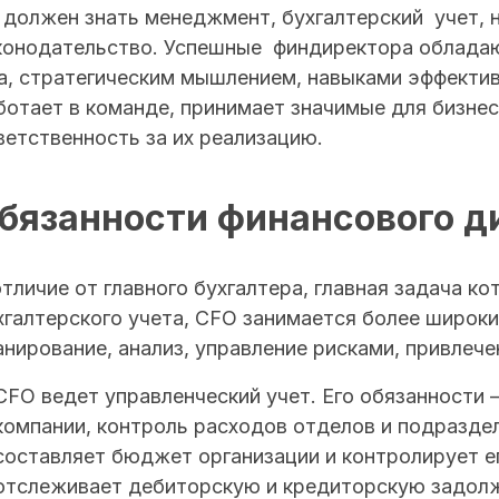
 должен знать менеджмент, бухгалтерский учет, 
конодательство. Успешные финдиректора облада
а, стратегическим мышлением, навыками эффекти
ботает в команде, принимает значимые для бизнес
ветственность за их реализацию.
бязанности финансового д
отличие от главного бухгалтера, главная задача ко
хгалтерского учета, CFO занимается более широк
анирование, анализ, управление рисками, привлече
CFO ведет управленческий учет. Его обязанности –
компании, контроль расходов отделов и подразде
составляет бюджет организации и контролирует е
отслеживает дебиторскую и кредиторскую задол