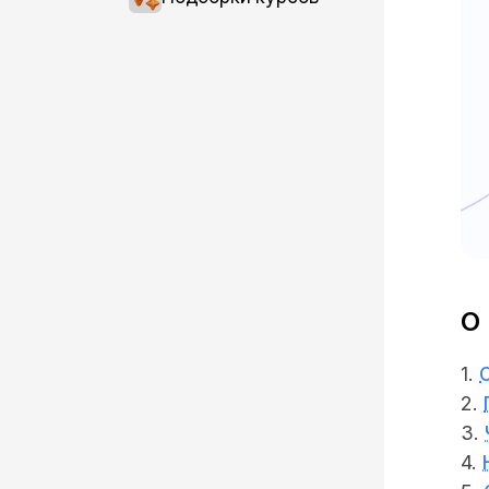
О
1.
2.
3.
4.