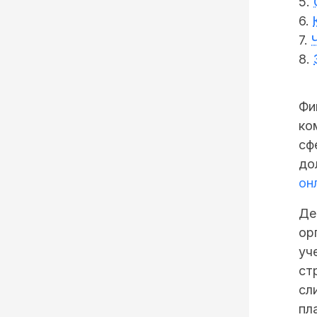
5.
6.
7.
8.
Фи
ко
сф
до
он
Де
ор
уч
ст
сл
пл