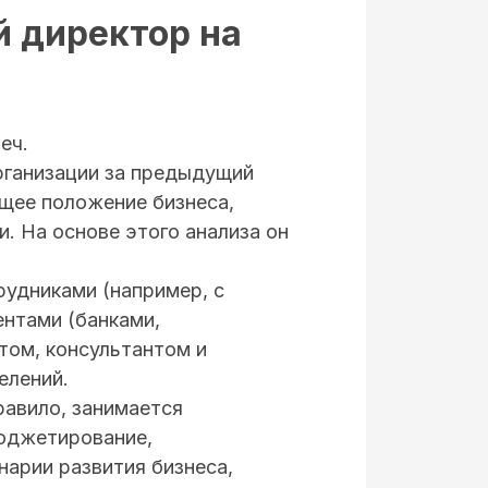
 директор на
еч.
организации за предыдущий
ущее положение бизнеса,
. На основе этого анализа он
рудниками (например, с
ентами (банками,
том, консультантом и
елений.
равило, занимается
бюджетирование,
нарии развития бизнеса,