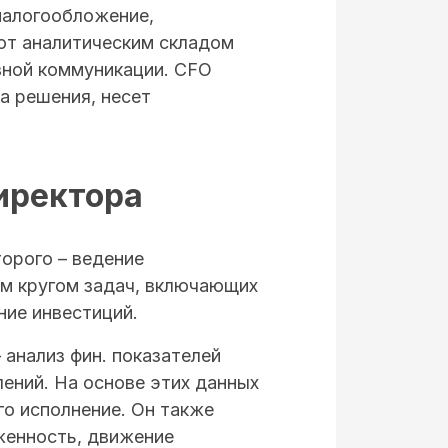
налогообложение,
ют аналитическим складом
вной коммуникации. CFO
а решения, несет
иректора
торого – ведение
им кругом задач, включающих
ние инвестиций.
 анализ фин. показателей
лений. На основе этих данных
го исполнение. Он также
женность, движение