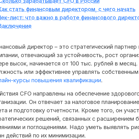
Сколько зарабатывает CFO в России
Как стать финансовым директором, с чего начать
Чек-лист: что важно в работе финансового директ
Заключение
нансовый директор – это стратегический партнер
мпании, отвечающий за устойчивость, рост органи
ере высок, начинается от 100 тыс. рублей в месяц
лжность или эффективнее управлять собственным
лайн-курсы повышения квалификации
.
йствия CFO направлены на обеспечение здоровог
ганизации. Он отвечает за налоговое планирование
ета и подготовку отчетности. Кроме того, он учас
ратегических решений, связанных с расширением б
ияниями и поглощениями. Надо уметь выявлять ри
ан действий по их минимизации.