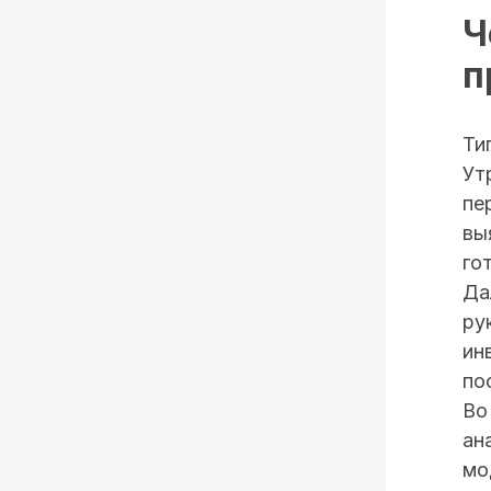
Ч
п
Ти
Ут
пе
вы
го
Да
ру
ин
по
Во
ан
мо