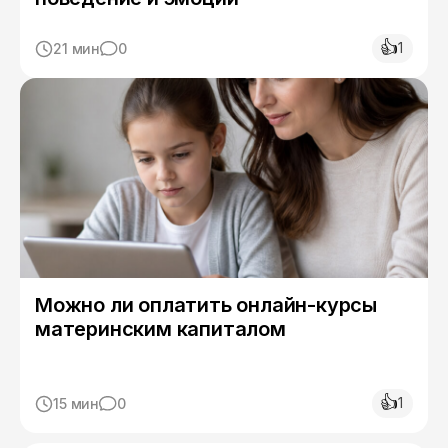
👍
1
21 мин
0
Можно ли оплатить онлайн-курсы
материнским капиталом
👍
1
15 мин
0