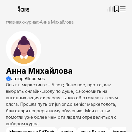
—
×
главная
журнал
Анна Михайлова
Ассистент
06.08.26, 07:33
Привет! Я Ваш карьерный навигатор. Подберу
курсы, которые соответствует именно вашим
целям.
Пожалуйста, ответьте на несколько вопросов,
чтобы начать.
Анна Михайлова
Приступим?
автор Allcourses
Опыт в маркетинге – 5 лет; Знаю все, про то, как
выбрать онлайн-школу по душе, сэкономить на
выгодных акциях и рассказываю об этом читателям
блога. Прошла путь от junior до senior маркетолога,
благодаря непрерывному обучению. Мои статьи
помогли уже более чем ста людям определиться с
выбором курса.
Маркетолог в EdTech
senior
опыт 5+ лет
Агрегато