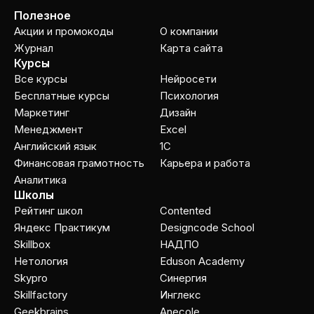
Полезное
Акции и промокоды
О компании
Журнал
Карта сайта
Курсы
Все курсы
Нейросети
Бесплатные курсы
Психология
Маркетинг
Дизайн
Менеджмент
Excel
Английский язык
1C
Финансовая грамотность
Карьера и работа
Аналитика
Школы
Рейтинг школ
Contented
Яндекс Практикум
Designcode School
Skillbox
НАДПО
Нетология
Eduson Academy
Skypro
Cинергия
Skillfactory
Инглекс
Geekbrains
Anecole