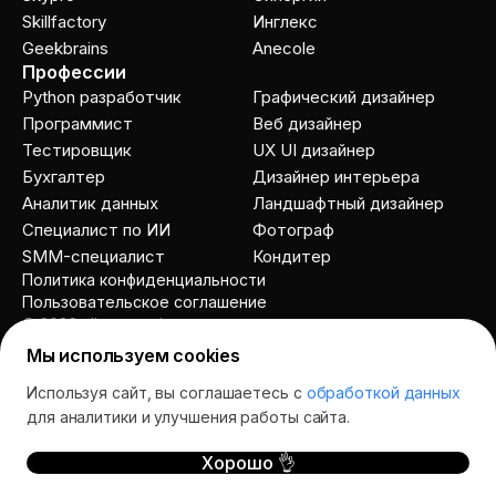
Skillfactory
Инглекс
Geekbrains
Anecole
Профессии
Python разработчик
Графический дизайнер
Программист
Веб дизайнер
Тестировщик
UX UI дизайнер
Бухгалтер
Дизайнер интерьера
Аналитик данных
Ландшафтный дизайнер
Специалист по ИИ
Фотограф
SMM-специалист
Кондитер
Политика конфиденциальности
Пользовательское соглашение
© 2026 allcourses.io
Мы используем cookies
Используя сайт, вы соглашаетесь с
обработкой данных
Спросить AI
для аналитики и улучшения работы сайта.
Хорошо 👌
курсы
школы
отзывы
акции