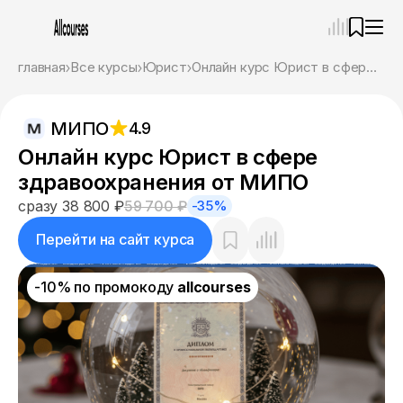
—
×
главная
Все курсы
Юрист
Онлайн курс Юрист в сфере здравоохранения от МИПО
Ассистент
06.08.26, 14:54
МИПО
4.9
Привет! Я Ваш карьерный навигатор. Подберу
курсы, которые соответствует именно вашим
Онлайн курс Юрист в сфере
целям.
здравоохранения от МИПО
Пожалуйста, ответьте на несколько вопросов,
чтобы начать.
сразу 38 800 ₽
59 700 ₽
-35%
Приступим?
Перейти на сайт курса
-10% по промокоду
allcourses