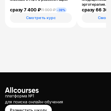
эрготерапия. Л
помощь больны
сразу 7 400 ₽
сразу 66 30
11 900 ₽
-38%
речи и других 
Смотреть курс
Смотр
психических фу
дополнительной
области эрготе
платформа №1
для поиска онлайн-обучения
Разместить школу