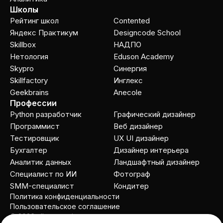
Школы
Рейтинг школ
Contented
Яндекс Практикум
Designcode School
Skillbox
НАДПО
Нетология
Eduson Academy
Skypro
Cинергия
Skillfactory
Инглекс
Geekbrains
Anecole
Профессии
Python разработчик
Графический дизайнер
Программист
Веб дизайнер
Тестировщик
UX UI дизайнер
Бухгалтер
Дизайнер интерьера
Аналитик данных
Ландшафтный дизайнер
Специалист по ИИ
Фотограф
SMM-специалист
Кондитер
Политика конфиденциальности
Пользовательское соглашение
© 2026 allcourses.io