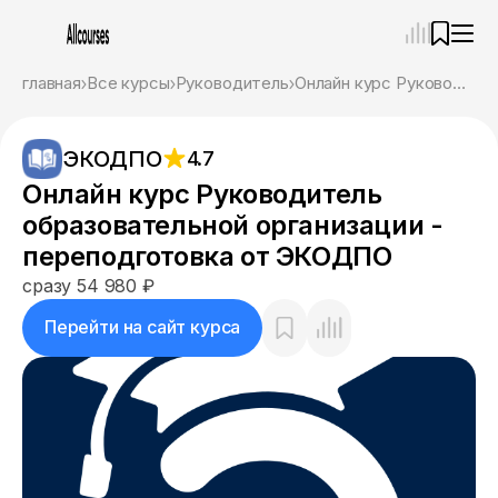
—
×
главная
Все курсы
Руководитель
Онлайн курс Руководитель образовательной организации - переподготовка от ЭКОДПО
Ассистент
07.08.26, 15:46
ЭКОДПО
4.7
Привет! Я Ваш карьерный навигатор. Подберу
курсы, которые соответствует именно вашим
Онлайн курс Руководитель
целям.
образовательной организации -
Пожалуйста, ответьте на несколько вопросов,
чтобы начать.
переподготовка от ЭКОДПО
сразу 54 980 ₽
Приступим?
Перейти на сайт курса