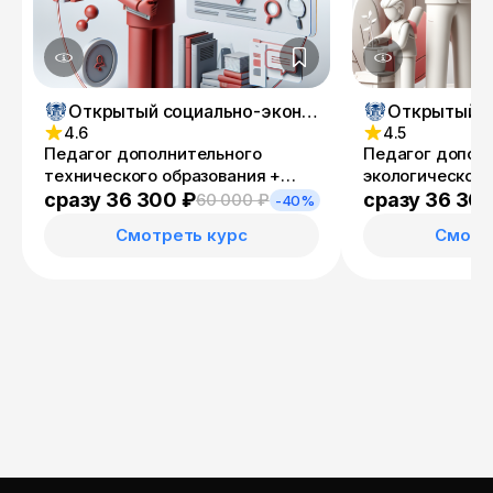
Открытый социально-экономический колледж
4.6
4.5
Педагог дополнительного
Педагог допол
технического образования +
экологического
Специалист по
Учитель эколог
сразу 36 300 ₽
сразу 36 30
60 000 ₽
-40%
информационным ресурсам
Смотреть курс
Смотр