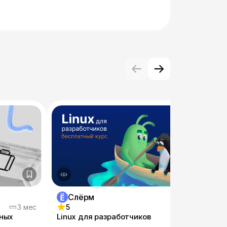
Слёрм
Pr
3 мес
5
4.9
нных
Linux для разработчиков
Профе