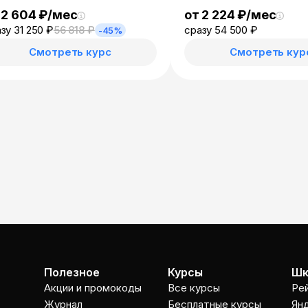
 2 604 ₽/мес
от 2 224 ₽/мес
зу 31 250 ₽
56 818 ₽
сразу 54 500 ₽
-45%
Смотреть курс
Смотреть кур
Полезное
Курсы
Шк
Акции и промокоды
Все курсы
Ре
Журнал
Бесплатные курсы
Ян