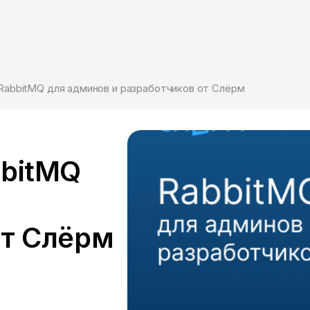
RabbitMQ для админов и разработчиков от Слёрм
bbitMQ
от Слёрм