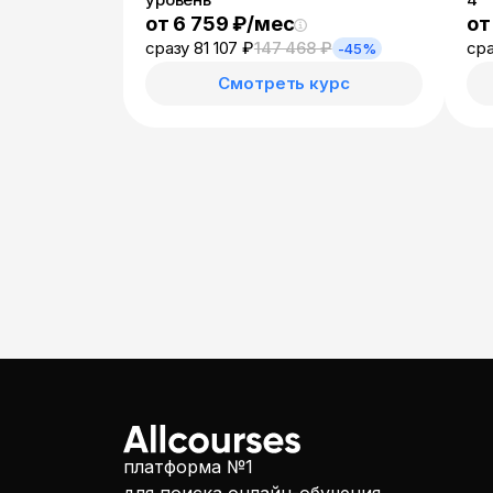
от 6 759 ₽/мес
от
сразу 81 107 ₽
147 468 ₽
сра
-45%
Смотреть курс
платформа №1