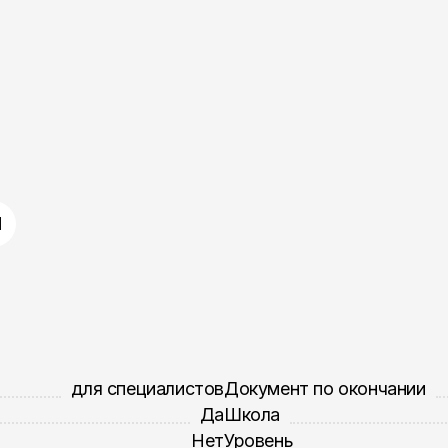
П
для специалистов
Документ по окончании
Да
Школа
Нет
Уровень