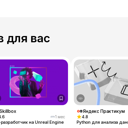
 для вас
Skillbox
Яндекс Практикум
4.6
1 мес
4.8
разработчик на Unreal Engine
Python для анализа да