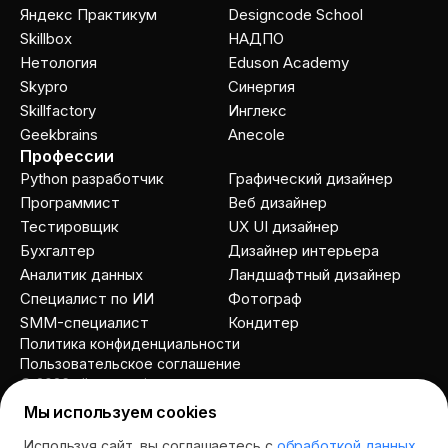
Яндекс Практикум
Designcode School
Skillbox
НАДПО
Нетология
Eduson Academy
Skypro
Cинергия
Skillfactory
Инглекс
Geekbrains
Anecole
Профессии
Python разработчик
Графический дизайнер
Программист
Веб дизайнер
Тестировщик
UX UI дизайнер
Бухгалтер
Дизайнер интерьера
Аналитик данных
Ландшафтный дизайнер
Специалист по ИИ
Фотограф
SMM-специалист
Кондитер
Политика конфиденциальности
Пользовательское соглашение
© 2026 allcourses.io
Мы используем cookies
Используя сайт, вы соглашаетесь с
обработкой данных