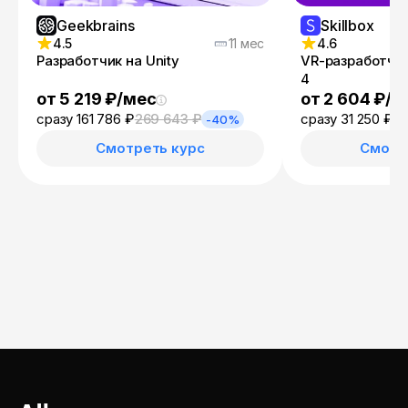
Geekbrains
Skillbox
4.5
11 мес
4.6
Разработчик на Unity
VR-разработчик
4
от 5 219 ₽/мес
от 2 604 ₽/м
сразу 161 786 ₽
269 643 ₽
сразу 31 250 ₽
56
-40%
Смотреть курс
Смотр