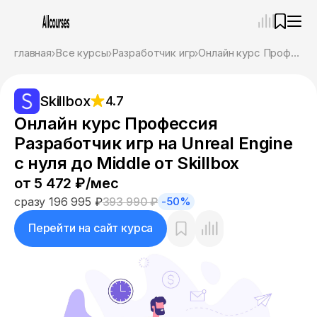
—
×
главная
Все курсы
Разработчик игр
Онлайн курс Профессия Разработчик игр на Unreal Engine с нуля до Middle от Skillbox
Ассистент
07.08.26, 10:21
Skillbox
4.7
Привет! Я Ваш карьерный навигатор. Подберу
курсы, которые соответствует именно вашим
Онлайн курс Профессия
целям.
Разработчик игр на Unreal Engine
Пожалуйста, ответьте на несколько вопросов,
чтобы начать.
с нуля до Middle от Skillbox
от 5 472 ₽/мес
Приступим?
сразу 196 995 ₽
393 990 ₽
-50%
Перейти на сайт курса