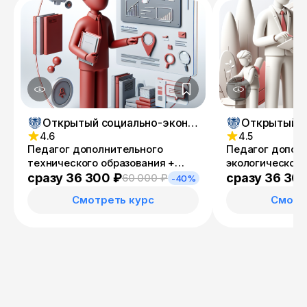
Открытый социально-экономический колледж
4.6
4.5
Педагог дополнительного
Педагог допол
технического образования +
экологического
Специалист по
Учитель эколог
сразу 36 300 ₽
сразу 36 30
60 000 ₽
-40%
информационным ресурсам
Смотреть курс
Смотр