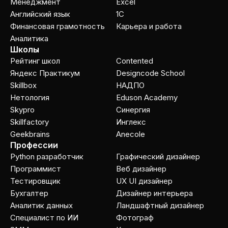
Менеджмент
Excel
Английский язык
1C
Финансовая грамотность
Карьера и работа
Аналитика
Школы
Рейтинг школ
Contented
Яндекс Практикум
Designcode School
Skillbox
НАДПО
Нетология
Eduson Academy
Skypro
Cинергия
Skillfactory
Инглекс
Geekbrains
Anecole
Профессии
Python разработчик
Графический дизайнер
Программист
Веб дизайнер
Тестировщик
UX UI дизайнер
Бухгалтер
Дизайнер интерьера
Аналитик данных
Ландшафтный дизайнер
Специалист по ИИ
Фотограф