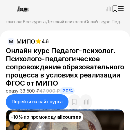
—
×
главная
Все курсы
Детский психолог
Онлайн курс Педагог-психолог. Психолого-педагогическое сопровождение образовательного процесса в условиях реализации ФГОС от МИПО
Ассистент
07.08.26, 20:27
МИПО
4.6
Привет! Я Ваш карьерный навигатор. Подберу
курсы, которые соответствует именно вашим
Онлайн курс Педагог-психолог.
целям.
Психолого-педагогическое
Пожалуйста, ответьте на несколько вопросов,
чтобы начать.
сопровождение образовательного
процесса в условиях реализации
Приступим?
ФГОС от МИПО
сразу 33 500 ₽
47 900 ₽
-30%
Перейти на сайт курса
-10% по промокоду
allcourses