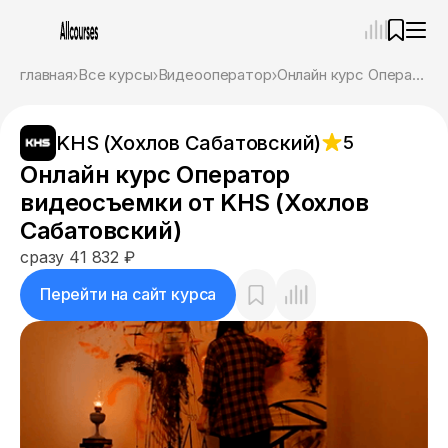
—
×
главная
Все курсы
Видеооператор
Онлайн курс Оператор видеосъемки от KHS (Хохлов Сабатовский)
Ассистент
10.08.26, 04:53
KHS (Хохлов Сабатовский)
5
Привет! Я Ваш карьерный навигатор. Подберу
курсы, которые соответствует именно вашим
Онлайн курс Оператор
целям.
видеосъемки от KHS (Хохлов
Пожалуйста, ответьте на несколько вопросов,
чтобы начать.
Сабатовский)
сразу 41 832 ₽
Приступим?
Перейти на сайт курса