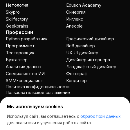
Нетология
Eduson Academy
Skypro
Cинергия
Skillfactory
Инглекс
Geekbrains
Anecole
Профессии
Python разработчик
Графический дизайнер
Программист
Веб дизайнер
Тестировщик
UX UI дизайнер
Бухгалтер
Дизайнер интерьера
Аналитик данных
Ландшафтный дизайнер
Специалист по ИИ
Фотограф
SMM-специалист
Кондитер
Политика конфиденциальности
Пользовательское соглашение
© 2026 allcourses.io
Мы используем cookies
Используя сайт, вы соглашаетесь с
обработкой данных
Спросить AI
для аналитики и улучшения работы сайта.