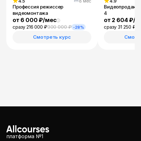
4.5
8 мес
4.9
Профессия режиссер
Видеопродакшн 
видеомонтажа
4
от 6 000 ₽/мес
от 2 604 ₽/м
сразу 216 000 ₽
300 000 ₽
сразу 31 250 ₽
56
-28%
Смотреть курс
Смотр
платформа №1