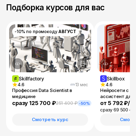
Подборка курсов для вас
-10% по промокоду
АВГУСТ
Skillfactory
Skillbox
4.6
13 мес
4.6
Профессия Data Scientist в
Нейросети с ну
медицине
ассистент для 
от 5 792 ₽/м
сразу 125 700 ₽
251 400 ₽
-50%
сразу 69 500 ₽
1
Смотреть курс
Смотр