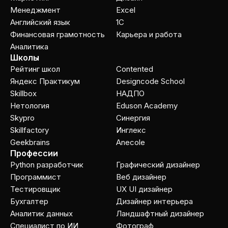
Менеджмент
Excel
Английский язык
1C
Финансовая грамотность
Карьера и работа
Аналитика
Школы
Рейтинг школ
Contented
Яндекс Практикум
Designcode School
Skillbox
НАДПО
Нетология
Eduson Academy
Skypro
Cинергия
Skillfactory
Инглекс
Geekbrains
Anecole
Профессии
Python разработчик
Графический дизайнер
Программист
Веб дизайнер
Тестировщик
UX UI дизайнер
Бухгалтер
Дизайнер интерьера
Аналитик данных
Ландшафтный дизайнер
Специалист по ИИ
Фотограф