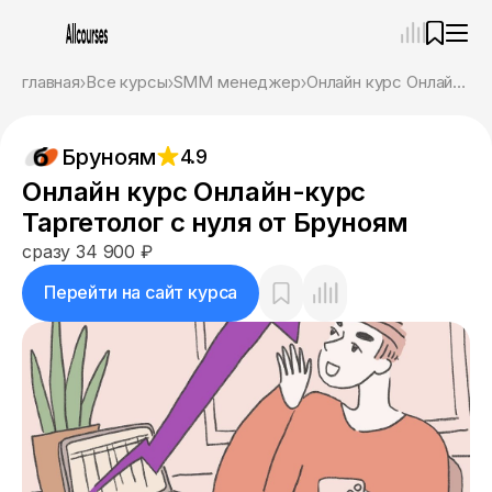
—
×
главная
Все курсы
SMM менеджер
Онлайн курс Онлайн-курс Таргетолог с нуля от Бруноям
Ассистент
08.08.26, 02:44
Бруноям
4.9
Привет! Я Ваш карьерный навигатор. Подберу
курсы, которые соответствует именно вашим
Онлайн курс Онлайн-курс
целям.
Таргетолог с нуля от Бруноям
Пожалуйста, ответьте на несколько вопросов,
чтобы начать.
сразу 34 900 ₽
Приступим?
Перейти на сайт курса