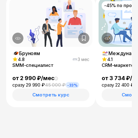
-45% по пром
Бруноям
4.8
3 мес
4.1
SMM-специалист
CRM-маркетол
от 2 990 ₽/мес
от 3 734 ₽/м
сразу 29 990 ₽
45 000 ₽
сразу 22 400 ₽
3
-33%
Смотреть курс
Смотр