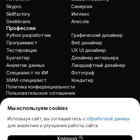
Skypro
Cинергия
Skillfactory
Инглекс
Geekbrains
Anecole
Профессии
Python разработчик
Графический дизайнер
Программист
Веб дизайнер
Тестировщик
UX UI дизайнер
Бухгалтер
Дизайнер интерьера
Аналитик данных
Ландшафтный дизайнер
Специалист по ИИ
Фотограф
SMM-специалист
Кондитер
Политика конфиденциальности
Пользовательское соглашение
© 2026 allcourses.io
Мы используем cookies
Используя сайт, вы соглашаетесь с
обработкой данных
Спросить AI
для аналитики и улучшения работы сайта.
Хорошо 👌