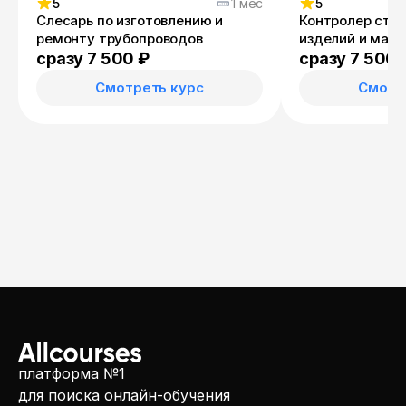
5
1 мес
5
Слесарь по изготовлению и
Контролер стр
ремонту трубопроводов
изделий и мат
сразу 7 500 ₽
сразу 7 500 
Смотреть курс
Смотр
платформа №1
для поиска онлайн-обучения