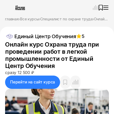
—
×
главная
Все курсы
Специалист по охране труда
Онлайн курс Охрана труда при проведении работ в легкой промышленности от Единый Центр Обучения
Ассистент
06.08.26, 07:31
Единый Центр Обучения
5
Привет! Я Ваш карьерный навигатор. Подберу
курсы, которые соответствует именно вашим
Онлайн курс Охрана труда при
целям.
проведении работ в легкой
Пожалуйста, ответьте на несколько вопросов,
чтобы начать.
промышленности от Единый
Центр Обучения
Приступим?
сразу 12 500 ₽
Перейти на сайт курса