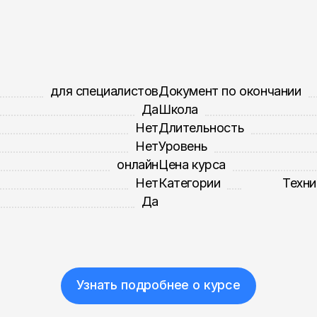
для специалистов
Документ по окончании
Да
Школа
Нет
Длительность
Нет
Уровень
онлайн
Цена курса
Нет
Категории
Техни
Да
Узнать подробнее о курсе