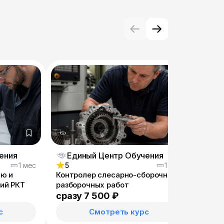
ения
Единый Центр Обучения
Ед
1 мес
5
1 мес
5
ию и
Контролер слесарно-сборочных,
Контр
ий РКТ
разборочных работ
изде
сразу 7 500 ₽
сраз
с
Смотреть курс