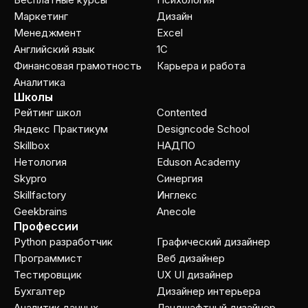
Маркетинг
Дизайн
Менеджмент
Excel
Английский язык
1C
Финансовая грамотность
Карьера и работа
Аналитика
Школы
Рейтинг школ
Contented
Яндекс Практикум
Designcode School
Skillbox
НАДПО
Нетология
Eduson Academy
Skypro
Cинергия
Skillfactory
Инглекс
Geekbrains
Anecole
Профессии
Python разработчик
Графический дизайнер
Программист
Веб дизайнер
Тестировщик
UX UI дизайнер
Бухгалтер
Дизайнер интерьера
Аналитик данных
Ландшафтный дизайнер