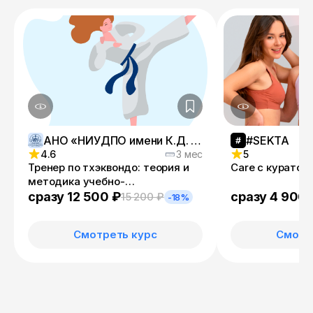
АНО «НИУДПО имени К.Д. Ушинского»
#SEKTA
4.6
3 мес
5
Тренер по тхэквондо: теория и
Care с куратор
методика учебно-
тренировочного процесса
сразу 12 500 ₽
сразу 4 900 
15 200 ₽
-18%
Смотреть курс
Смотр