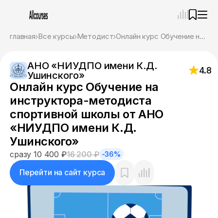
—
×
главная
Все курсы
Методист
Онлайн курс Обучение на инструктора-методиста спортивной школы от АНО «НИУДПО имени К.Д. Ушинского»
Ассистент
10.08.26, 08:32
АНО «НИУДПО имени К.Д.
Привет! Я Ваш карьерный навигатор. Подберу
4.8
Ушинского»
курсы, которые соответствует именно вашим
Онлайн курс Обучение на
целям.
Пожалуйста, ответьте на несколько вопросов,
инструктора-методиста
чтобы начать.
спортивной школы от АНО
«НИУДПО имени К.Д.
Приступим?
Ушинского»
сразу 10 400 ₽
16 200 ₽
-36%
Перейти на сайт курса