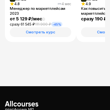
4.8
4 мес
4.9
Менеджер по маркетплейсам
Как повысить п
2023
маркетплейсах
от 5 129 ₽/мес
сразу 190 ₽
1
сразу 61 545 ₽
111 900 ₽
-45%
Смотреть курс
Смотр
платформа №1