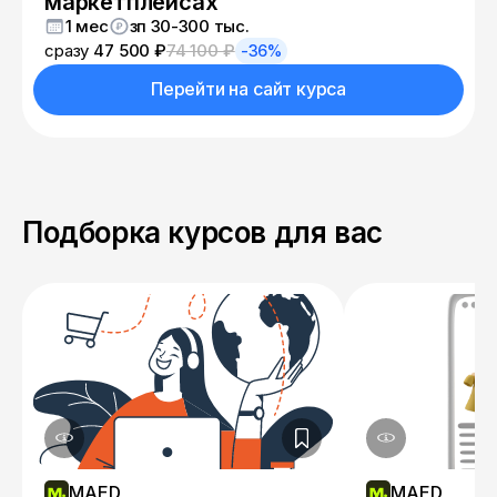
маркетплейсах
1 мес
зп 30-300 тыс.
сразу
47 500 ₽
74 100 ₽
-36%
Перейти на сайт курса
Подборка курсов для вас
MAED
MAED