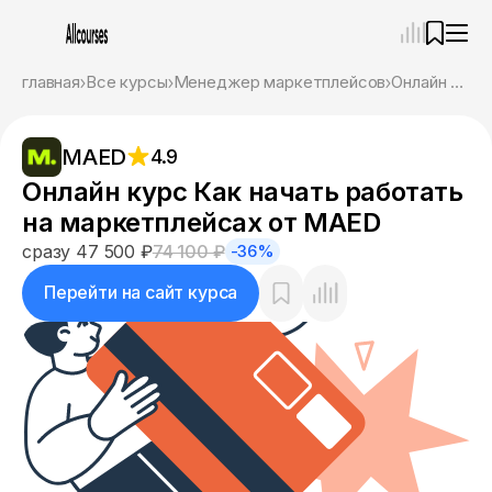
—
×
главная
Все курсы
Менеджер маркетплейсов
Онлайн курс Как начать работать на маркетплейсах от MAED
Ассистент
07.08.26, 02:16
MAED
4.9
Привет! Я Ваш карьерный навигатор. Подберу
курсы, которые соответствует именно вашим
Онлайн курс Как начать работать
целям.
на маркетплейсах от MAED
Пожалуйста, ответьте на несколько вопросов,
чтобы начать.
сразу 47 500 ₽
74 100 ₽
-36%
Приступим?
Перейти на сайт курса