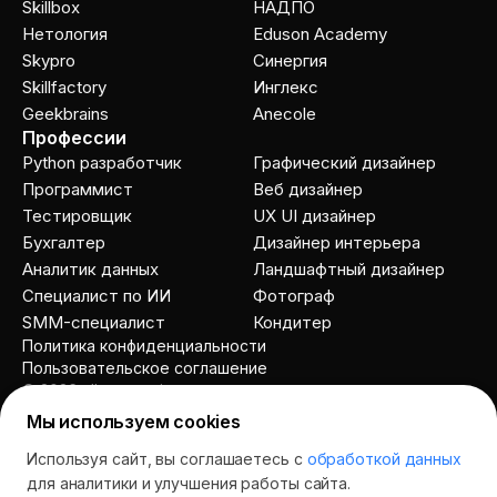
Skillbox
НАДПО
Нетология
Eduson Academy
Skypro
Cинергия
Skillfactory
Инглекс
Geekbrains
Anecole
Профессии
Python разработчик
Графический дизайнер
Программист
Веб дизайнер
Тестировщик
UX UI дизайнер
Бухгалтер
Дизайнер интерьера
Аналитик данных
Ландшафтный дизайнер
Специалист по ИИ
Фотограф
SMM-специалист
Кондитер
Политика конфиденциальности
Пользовательское соглашение
© 2026 allcourses.io
Мы используем cookies
Используя сайт, вы соглашаетесь с
обработкой данных
Спросить AI
для аналитики и улучшения работы сайта.