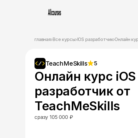
главная
Все курсы
IOS разработчик
Онлайн кур
TeachMeSkills
5
Онлайн курс iOS
разработчик от
TeachMeSkills
сразу 105 000 ₽