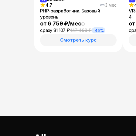
4.7
3 мес
PHP-разработчик. Базовый
VR-
уровень
4
от 6 759 ₽/мес
от
сразу 81 107 ₽
147 468 ₽
сра
-45%
Смотреть курс