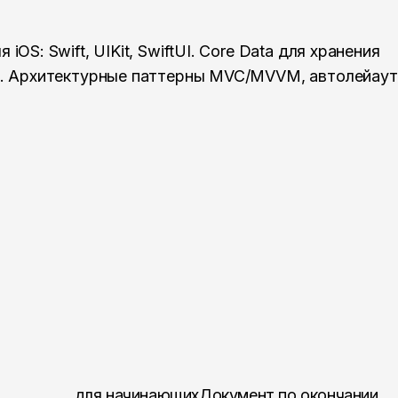
OS: Swift, UIKit, SwiftUI. Core Data для хранения
и. Архитектурные паттерны MVC/MVVM, автолейаут
для начинающих
Документ по окончании