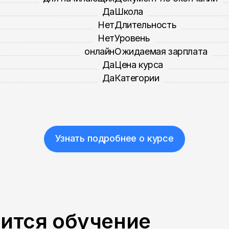
Да
Школа
Нет
Длительность
Нет
Уровень
онлайн
Ожидаемая зарплата
Да
Цена курса
Да
Категории
Узнать подробнее о курсе
пится обучение