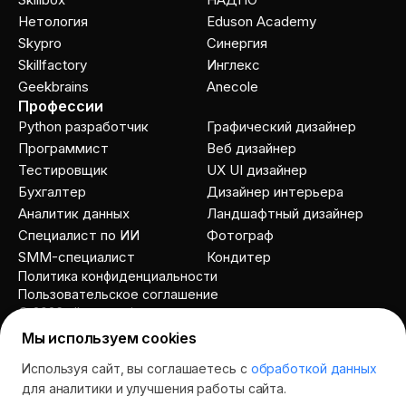
Нетология
Eduson Academy
Skypro
Cинергия
Skillfactory
Инглекс
Geekbrains
Anecole
Профессии
Python разработчик
Графический дизайнер
Программист
Веб дизайнер
Тестировщик
UX UI дизайнер
Бухгалтер
Дизайнер интерьера
Аналитик данных
Ландшафтный дизайнер
Специалист по ИИ
Фотограф
SMM-специалист
Кондитер
Политика конфиденциальности
Пользовательское соглашение
© 2026 allcourses.io
Мы используем cookies
Используя сайт, вы соглашаетесь с
обработкой данных
Спросить AI
для аналитики и улучшения работы сайта.