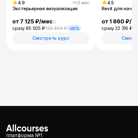
4.9
2 мес
4.5
Экстерьерная визуализация
Revit для начи
от 7 125 ₽/мес
от 1 860 ₽/м
сразу 85 505 ₽
155 464 ₽
сразу 22 316 ₽
40
-45%
Смотреть курс
Смотр
платформа №1