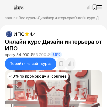
—
×
главная
Все курсы
Дизайнер интерьера
Онлайн курс Дизайн интерьера от ИПО
Ассистент
06.08.26, 06:34
ИПО
4.4
Привет! Я Ваш карьерный навигатор. Подберу
курсы, которые соответствует именно вашим
Онлайн курс Дизайн интерьера от
целям.
ИПО
Пожалуйста, ответьте на несколько вопросов,
чтобы начать.
сразу 34 900 ₽
53 700 ₽
-35%
Приступим?
Перейти на сайт курса
-10% по промокоду
allcourses