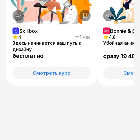
Skillbox
Bonnie & Sli
4
1 мес
4.8
Здесь начинается ваш путь к
Убойная анима
дизайну
бесплатно
сразу 19 400
Смотреть курс
Смотр