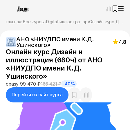
—
×
главная
Все курсы
Digital-иллюстратор
Онлайн курс Дизайн и иллюстрация (680ч) от АНО «НИУДПО имени К.Д. Ушинского»
Ассистент
09.08.26, 08:55
АНО «НИУДПО имени К.Д.
Привет! Я Ваш карьерный навигатор. Подберу
4.8
Ушинского»
курсы, которые соответствует именно вашим
Онлайн курс Дизайн и
целям.
Пожалуйста, ответьте на несколько вопросов,
иллюстрация (680ч) от АНО
чтобы начать.
«НИУДПО имени К.Д.
Ушинского»
Приступим?
сразу 99 470 ₽
166 421 ₽
-40%
Перейти на сайт курса