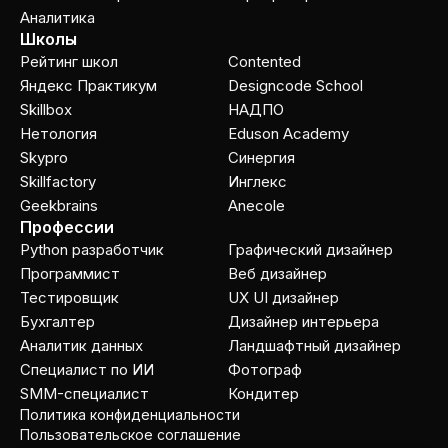
Аналитика
Школы
Рейтинг школ
Contented
Яндекс Практикум
Designcode School
Skillbox
НАДПО
Нетология
Eduson Academy
Skypro
Cинергия
Skillfactory
Инглекс
Geekbrains
Anecole
Профессии
Python разработчик
Графический дизайнер
Программист
Веб дизайнер
Тестировщик
UX UI дизайнер
Бухгалтер
Дизайнер интерьера
Аналитик данных
Ландшафтный дизайнер
Специалист по ИИ
Фотограф
SMM-специалист
Кондитер
Политика конфиденциальности
Пользовательское соглашение