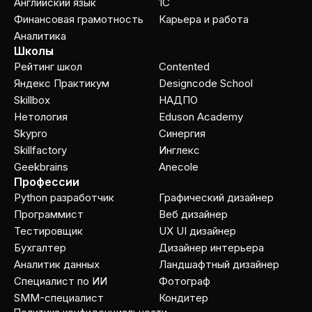
Английский язык
1C
Финансовая грамотность
Карьера и работа
Аналитика
Школы
Рейтинг школ
Contented
Яндекс Практикум
Designcode School
Skillbox
НАДПО
Нетология
Eduson Academy
Skypro
Cинергия
Skillfactory
Инглекс
Geekbrains
Anecole
Профессии
Python разработчик
Графический дизайнер
Программист
Веб дизайнер
Тестировщик
UX UI дизайнер
Бухгалтер
Дизайнер интерьера
Аналитик данных
Ландшафтный дизайнер
Специалист по ИИ
Фотограф
SMM-специалист
Кондитер