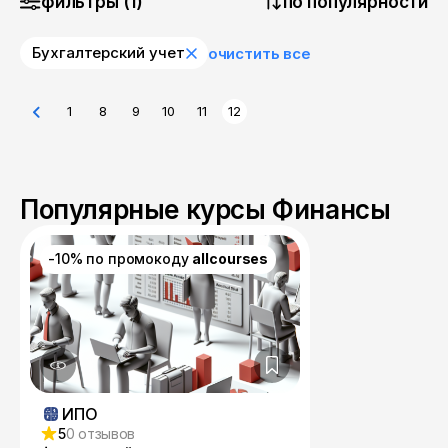
фильтры (1)
по популярности
Бухгалтерский учет
очистить все
1
8
9
10
11
12
Популярные курсы Финансы
-10% по промокоду
allcourses
ИПО
5
0 отзывов