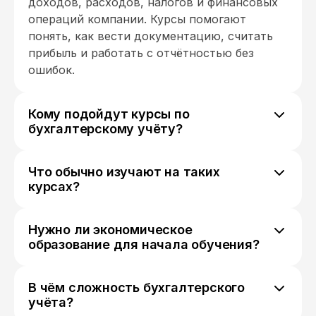
доходов, расходов, налогов и финансовых
операций компании. Курсы помогают
понять, как вести документацию, считать
прибыль и работать с отчётностью без
ошибок.
Кому подойдут курсы по
бухгалтерскому учёту?
Они подойдут начинающим бухгалтерам,
предпринимателям, самозанятым, а также
Что обычно изучают на таких
тем, кто хочет работать в финансовой
курсах?
сфере или лучше понимать, как устроены
Разбирают основы бухгалтерии, учёт
деньги в бизнесе.
доходов и расходов, первичную
Нужно ли экономическое
документацию, налоги, отчётность, работу
образование для начала обучения?
с счетами и базовые принципы финансового
Нет, многие курсы рассчитаны на новичков.
контроля.
Но внимательность и готовность работать с
В чём сложность бухгалтерского
цифрами очень помогают в процессе
учёта?
обучения.