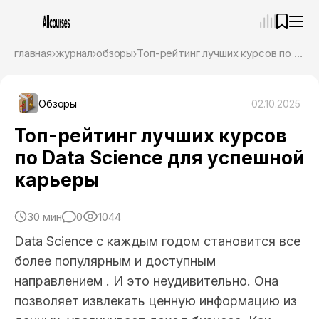
—
×
главная
журнал
обзоры
Топ-рейтинг лучших курсов по Data Science для успешной карьеры
Ассистент
09.08.26, 01:26
Привет! Я Ваш карьерный навигатор. Подберу
Обзоры
02.10.2025
курсы, которые соответствует именно вашим
целям.
Топ-рейтинг лучших курсов
Пожалуйста, ответьте на несколько вопросов,
по Data Science для успешной
чтобы начать.
карьеры
Приступим?
30 мин
0
1044
Data Science с каждым годом становится все
более популярным и доступным
направлением . И это неудивительно. Она
позволяет извлекать ценную информацию из