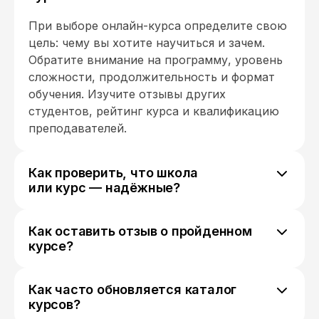
При выборе онлайн-курса определите свою
цель: чему вы хотите научиться и зачем.
Обратите внимание на программу, уровень
сложности, продолжительность и формат
обучения. Изучите отзывы других
студентов, рейтинг курса и квалификацию
преподавателей.
Как проверить, что школа
или курс — надёжные?
Проверьте лицензию на образовательную
деятельность, отзывы на независимых
Как оставить отзыв о пройденном
площадках, квалификацию преподавателей,
курсе?
актуальность программы, результаты
Чтобы оставить отзыв о пройденном курсе,
выпускников, реквизиты организации и
зайдите на платформу, где вы его
условия договора, а также активность
Как часто обновляется каталог
проходили, найдите раздел с отзывами или
курсов?
школы в соцсетях.
рейтинг курса, напишите своё мнение о