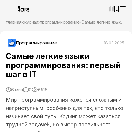
—
×
главная
журнал
программирование
Самые легкие языки программирования: первый шаг в IT
Ассистент
09.08.26, 03:14
Привет! Я Ваш карьерный навигатор. Подберу
Программирование
18.03.2025
курсы, которые соответствует именно вашим
целям.
Самые легкие языки
Пожалуйста, ответьте на несколько вопросов,
программирования: первый
чтобы начать.
шаг в IT
Приступим?
6 мин
0
6515
Мир программирования кажется сложным и
неприступным, особенно для тех, кто только
начинает свой путь. Кодинг может казаться
трудной задачей, но выбор правильного