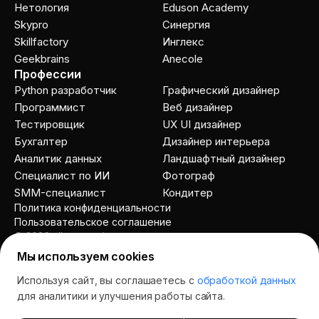
Нетология
Eduson Academy
Skypro
Cинергия
Skillfactory
Инглекс
Geekbrains
Anecole
Профессии
Python разработчик
Графический дизайнер
Программист
Веб дизайнер
Тестировщик
UX UI дизайнер
Бухгалтер
Дизайнер интерьера
Аналитик данных
Ландшафтный дизайнер
Специалист по ИИ
Фотограф
SMM-специалист
Кондитер
Политика конфиденциальности
Пользовательское соглашение
© 2026 allcourses.io
Мы используем cookies
Используя сайт, вы соглашаетесь с
обработкой данных
Спросить AI
для аналитики и улучшения работы сайта.